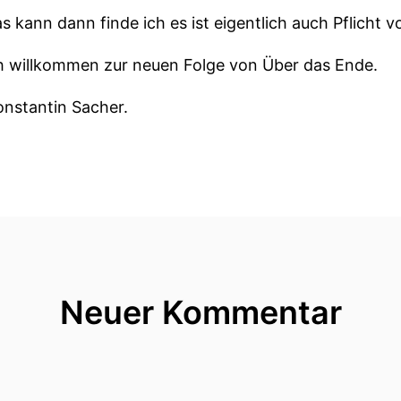
s kann dann finde ich es ist eigentlich auch Pflicht v
ich willkommen zur neuen Folge von Über das Ende.
onstantin Sacher.
r von Christmau und spreche mit interessanten Leute
ophia Meier.
mmen!
k für die Einladung.
Neuer Kommentar
elle Sie gleich unseren Hörerinnen und Hören ausführl
e Frage ist immer die Gleiche und ihr lautet wann hab