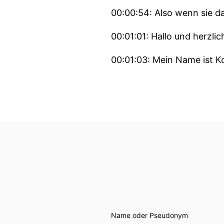
00:00:54: Also wenn sie da
00:01:01: Hallo und herzl
00:01:03: Mein Name ist K
00:01:04: Ich bin Redakto
sindes Lebens.
00:01:08: Und heute mit S
00:01:09: Herzlich willko
00:01:10: Vielen lieben Dan
00:01:12: Frau Meier ich st
00:01:15: aber unsere erst
Name oder Pseudonym